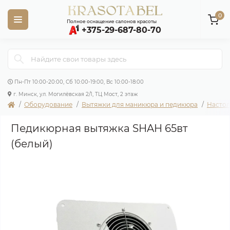
0
Полное оснащение салонов красоты
+375-29-687-80-70
Пн-Пт 10:00-20:00, Сб 10:00-19:00, Вс 10:00-18:00
г. Минск, ул. Могилёвская 2/1, ТЦ Мост, 2 этаж
Оборудование
Вытяжки для маникюра и педикюра
Настол
Педикюрная вытяжка SHAH 65вт
(белый)