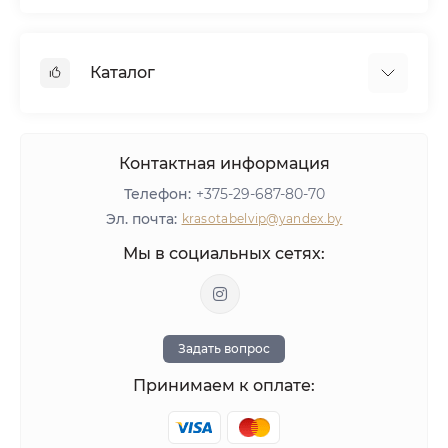
Кредит
Вакансии
Дилерам
Консультация
Реквизиты
Сетевым салонам
Вопросы и ответы
Каталог
Агентское вознаграждение
Тест-драйв пылесосов AirMaster
Политика конфиденциальности
Мебель
Оборудование
Контактная информация
Материалы для ногтей
Телефон:
+375-29-687-80-70
ЛИКВИДАЦИЯ
Эл. почта:
krasotabelvip@yandex.by
Оставить отзыв
Мы в социальных сетях:
Задать вопрос
Принимаем к оплате: