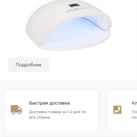
Подробнее
Быстрая доставка
К
Доставка товара за 1-2 дня по
По
все стране
те