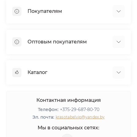
Почему мы?
Покупателям
Наше производство
Наши клиенты
Доставка
Сотрудничество
Оплата
Дипломы и награды
Оптовым покупателям
Гарантия
Отзывы
Кредит
Вакансии
Дилерам
Консультация
Реквизиты
Сетевым салонам
Вопросы и ответы
Каталог
Агентское вознаграждение
Тест-драйв пылесосов AirMaster
Политика конфиденциальности
Мебель
Оборудование
Контактная информация
Материалы для ногтей
Телефон:
+375-29-687-80-70
ЛИКВИДАЦИЯ
Эл. почта:
krasotabelvip@yandex.by
Оставить отзыв
Мы в социальных сетях: