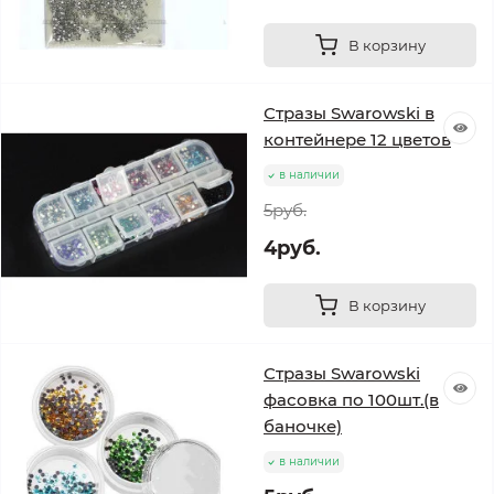
В корзину
Стразы Swarowski в
контейнере 12 цветов
в наличии
5руб.
4руб.
В корзину
Стразы Swarowski
фасовка по 100шт.(в
баночке)
в наличии