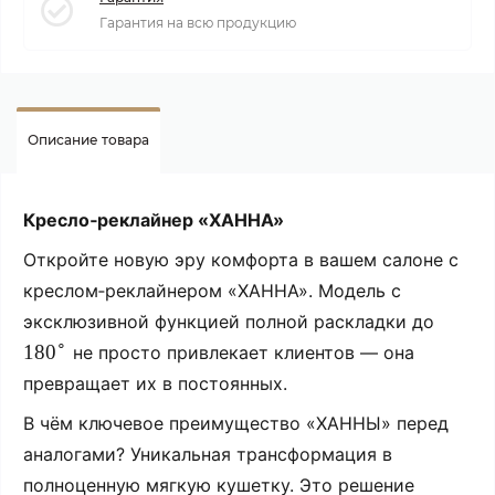
Гарантия на всю продукцию
Описание товара
Кресло‑реклайнер
«ХАННА»
Откройте
новую
эру
комфорта
в
вашем
салоне
с
креслом‑реклайнером
«ХАННА».
Модель
с
эксклюзивной
функцией
полной
раскладки
до
∘
18
0
не
просто
привлекает
клиентов
— она
превращает
их
в
постоянных.
В
чём
ключевое
преимущество
«ХАННЫ»
перед
аналогами?
Уникальная
трансформация
в
полноценную
мягкую
кушетку.
Это
решение