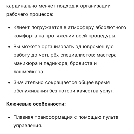
кардинально
меняет
подход
к
организации
рабочего
процесса:
Клиент
погружается
в
атмосферу
абсолютного
комфорта
на
протяжении
всей
процедуры.
Вы
можете
организовать
одновременную
работу
до
четырёх
специалистов:
мастера
маникюра
и
педикюра,
бровиста
и
лэшмейкера.
Значительно
сокращается
общее
время
обслуживания
без
потери
качества
услуг.
Ключевые
особенности:
Плавная
трансформация
с
помощью
пульта
управления.