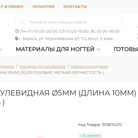
Т И ОБМЕН
ГАРАНТИЯ
КОНТАКТЫ
Пн-Пт 10:00-20:00, Сб 10:00-19:00, Вс 10:00-18:00
г. Минск, ул. Могилёвская 2/1, ТЦ Мост, 2 этаж
МАТЕРИАЛЫ ДЛЯ НОГТЕЙ
ГОТОВ
едикюра
Насадки для аппаратов
Камни корундовые
 10ММ) [Б] (01 РОЗОВАЯ, МЕЛКАЯ ЗЕРНИСТОСТЬ )
ЛЕВИДНАЯ Ø5ММ (ДЛИНА 10ММ) [Б
 )
Код Товара:
1513874470
В наличии