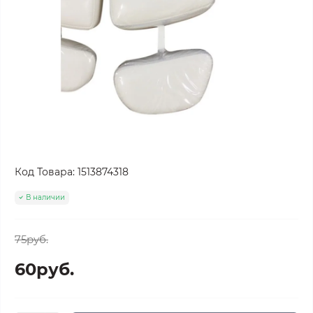
Код Товара:
1513874318
В наличии
75руб.
60руб.