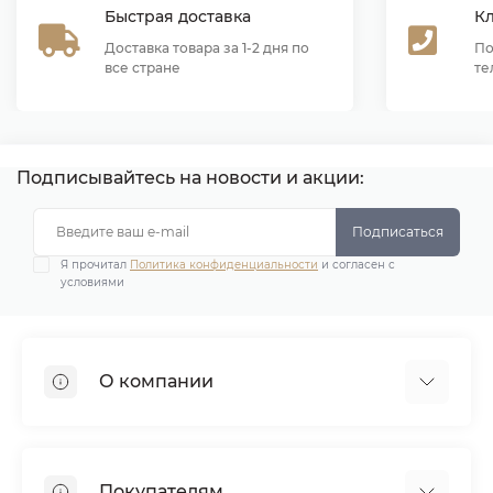
Быстрая доставка
К
Доставка товара за 1-2 дня по
По
все стране
те
Подписывайтесь на новости и акции:
Подписаться
Я прочитал
Политика конфиденциальности
и согласен с
условиями
О компании
Демонстрационные залы
Почему мы?
Покупателям