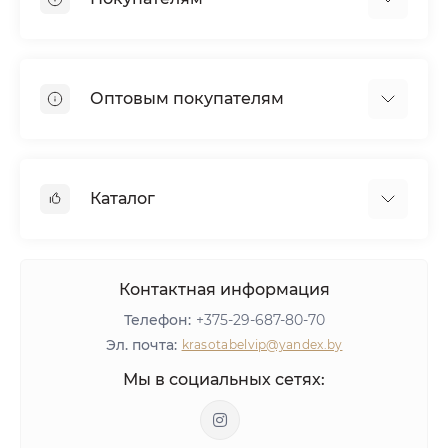
Наше производство
Наши клиенты
Доставка
Сотрудничество
Оплата
Дипломы и награды
Оптовым покупателям
Гарантия
Отзывы
Кредит
Вакансии
Дилерам
Консультация
Реквизиты
Сетевым салонам
Вопросы и ответы
Каталог
Агентское вознаграждение
Тест-драйв пылесосов AirMaster
Политика конфиденциальности
Мебель
Оборудование
Контактная информация
Материалы для ногтей
Телефон:
+375-29-687-80-70
ЛИКВИДАЦИЯ
Эл. почта:
krasotabelvip@yandex.by
Оставить отзыв
Мы в социальных сетях: