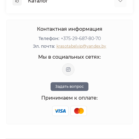
Каталог
Агентское вознаграждение
Тест-драйв пылесосов AirMaster
Политика конфиденциальности
Мебель
Оборудование
Контактная информация
Материалы для ногтей
Телефон:
+375-29-687-80-70
ЛИКВИДАЦИЯ
Эл. почта:
krasotabelvip@yandex.by
Оставить отзыв
Мы в социальных сетях:
Задать вопрос
Принимаем к оплате: