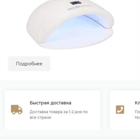
Подробнее
Быстрая доставка
К
Доставка товара за 1-2 дня по
По
все стране
те