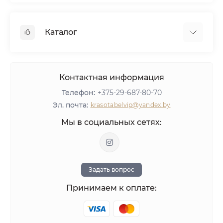
Кредит
Вакансии
Дилерам
Консультация
Реквизиты
Сетевым салонам
Вопросы и ответы
Каталог
Агентское вознаграждение
Тест-драйв пылесосов AirMaster
Политика конфиденциальности
Мебель
Оборудование
Контактная информация
Материалы для ногтей
Телефон:
+375-29-687-80-70
ЛИКВИДАЦИЯ
Эл. почта:
krasotabelvip@yandex.by
Оставить отзыв
Мы в социальных сетях:
Задать вопрос
Принимаем к оплате: