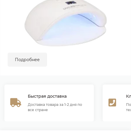
Подробнее
Быстрая доставка
К
Доставка товара за 1-2 дня по
По
все стране
те