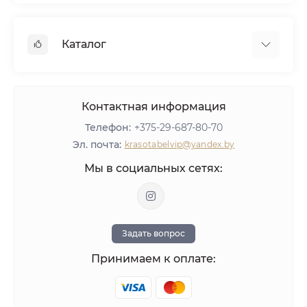
Кредит
Вакансии
Дилерам
Консультация
Реквизиты
Сетевым салонам
Вопросы и ответы
Каталог
Агентское вознаграждение
Тест-драйв пылесосов AirMaster
Политика конфиденциальности
Мебель
Оборудование
Контактная информация
Материалы для ногтей
Телефон:
+375-29-687-80-70
ЛИКВИДАЦИЯ
Эл. почта:
krasotabelvip@yandex.by
Оставить отзыв
Мы в социальных сетях:
Задать вопрос
Принимаем к оплате: